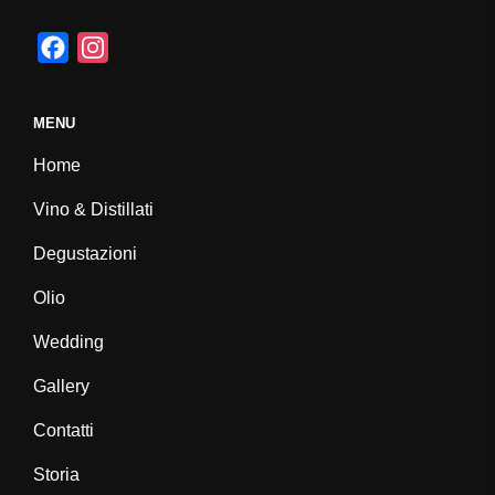
F
I
a
n
c
s
MENU
e
t
Home
b
a
o
g
Vino & Distillati
o
r
Degustazioni
k
a
m
Olio
Wedding
Gallery
Contatti
Storia