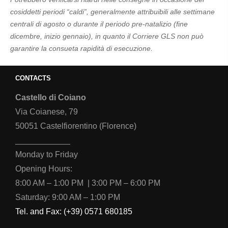
cosiddetti periodi “caldi”, generalmente attribuibili alle settimane
centrali di agosto o durante il periodo pre-natalizio (fine
dicembre, inizio gennaio), in quanto il Corriere GLS non può
garantire la consueta rapidità di esecuzione.
CONTACTS
Castello di Coiano
Via Coianese, 79
50051 Castelfiorentino (Florence)
____________
Monday to Friday
Opening Hours:
8:00 AM – 1:00 PM | 3:00 PM – 6:00 PM
Saturday: 9:00 AM – 1:00 PM
Tel. and Fax: (+39) 0571 680185
____________