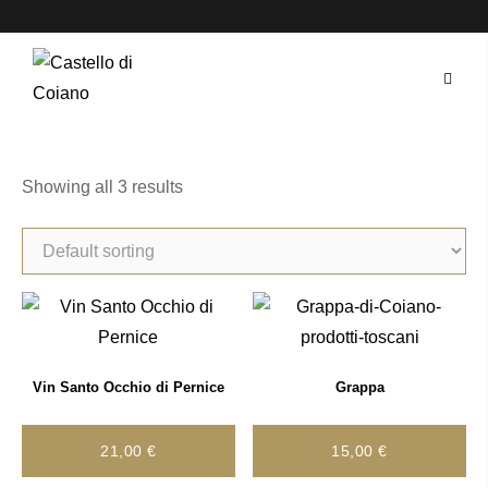
Skip
to
content
Showing all 3 results
Vin Santo Occhio di Pernice
Grappa
21,00
€
15,00
€