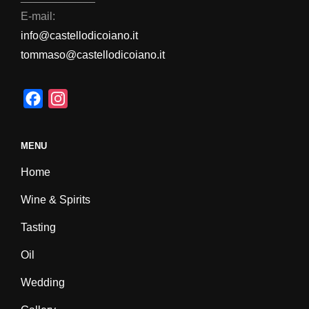
E-mail:
info@castellodicoiano.it
tommaso@castellodicoiano.it
F
I
a
n
c
s
MENU
e
t
Home
b
a
o
g
Wine & Spirits
o
r
Tasting
k
a
m
Oil
Wedding